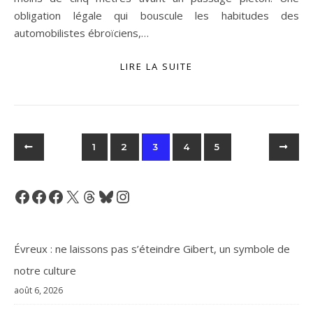
obligation légale qui bouscule les habitudes des
automobilistes ébroïciens,…
LIRE LA SUITE
1
2
3
4
5
Facebook
Facebook
Facebook
X
Threads
Bluesky
Instagram
Évreux : ne laissons pas s’éteindre Gibert, un symbole de
notre culture
août 6, 2026