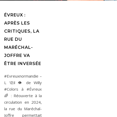
ÉVREUX :
APRÈS LES
CRITIQUES, LA
RUE DU
MARÉCHAL-
JOFFRE VA
ÊTRE INVERSÉE
#Evreuxnormandie –
L 'Œil 👁️ de Willy
#Colors à #Évreux
🌈 : Réouverte à la
circulation en 2024,
la rue du Maréchal-
Joffre permettait