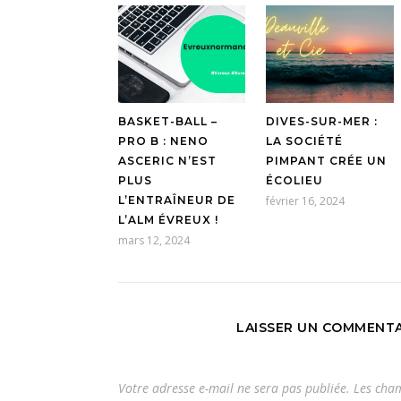
BASKET-BALL –
DIVES-SUR-MER :
PRO B : NENO
LA SOCIÉTÉ
ASCERIC N’EST
PIMPANT CRÉE UN
PLUS
ÉCOLIEU
L’ENTRAÎNEUR DE
février 16, 2024
L’ALM ÉVREUX !
mars 12, 2024
LAISSER UN COMMENTA
Votre adresse e-mail ne sera pas publiée.
Les cham