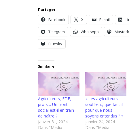
Partager :
Facebook
X
E-mail
L
Telegram
WhatsApp
Mastod
Bluesky
Similaire
Agriculteurs, EDF,
« Les agriculteurs
profs… Un front
souffrent, que faut-il
social est-il en train
pour que nous
de naître ?
soyons entendus ? »
janvier 31, 2024
janvier 24, 2024
Dans "Media
Dans "Media