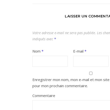
LAISSER UN COMMENTA
Votre adresse e-mail ne sera pas publiée.
Les cham
indiqués avec
*
Nom
*
E-mail
*
Enregistrer mon nom, mon e-mail et mon site 
pour mon prochain commentaire.
Commentaire