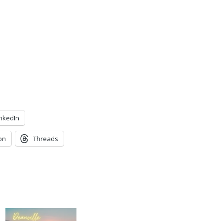
inkedIn
on
Threads