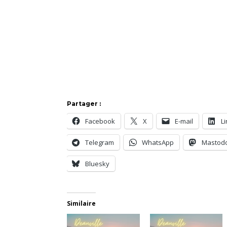
Partager :
Facebook
X
E-mail
L
Telegram
WhatsApp
Mastod
Bluesky
Similaire