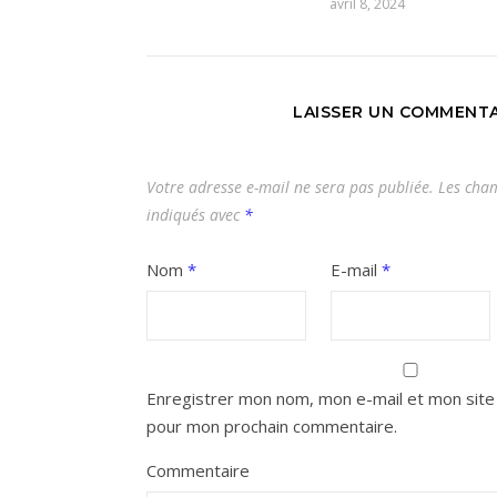
avril 8, 2024
LAISSER UN COMMENTA
Votre adresse e-mail ne sera pas publiée.
Les cham
indiqués avec
*
Nom
*
E-mail
*
Enregistrer mon nom, mon e-mail et mon site 
pour mon prochain commentaire.
Commentaire