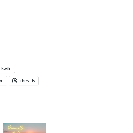
inkedIn
on
Threads