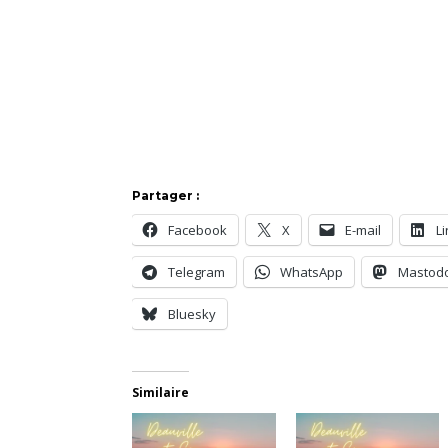
Partager :
Facebook
X
E-mail
L
Telegram
WhatsApp
Mastod
Bluesky
Similaire