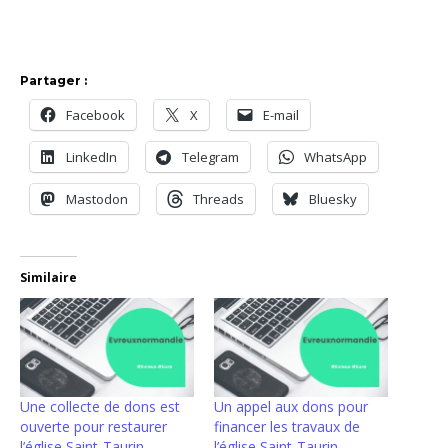
Partager :
Facebook
X
E-mail
LinkedIn
Telegram
WhatsApp
Mastodon
Threads
Bluesky
Similaire
Une collecte de dons est
Un appel aux dons pour
ouverte pour restaurer
financer les travaux de
l’église Saint-Taurin
l’église Saint-Taurin