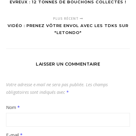
EVREUX : 12 TONNES DE BOUCHONS COLLECTÉS !
PLUS RÉCENT
VIDÉO : PRENEZ VÔTRE ENVOL AVEC LES TDKS SUR
"LETONDO"
LAISSER UN COMMENTAIRE
Votre adresse e-mail ne sera pas publiée.
Les champs
obligatoires sont indiqués avec
*
Nom
*
E-mail
*