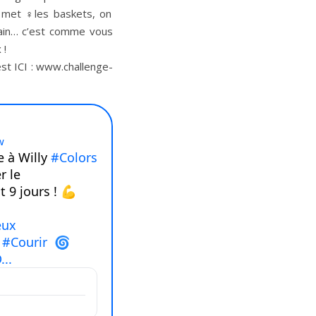
 met ‍♀️les baskets, on
bain… c’est comme vous
 !
est ICI : www.challenge-