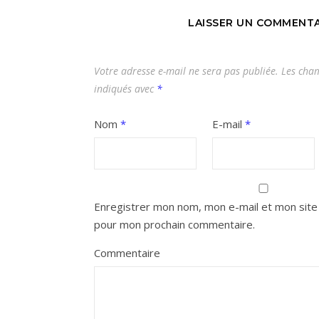
LAISSER UN COMMENTA
Votre adresse e-mail ne sera pas publiée.
Les cham
indiqués avec
*
Nom
*
E-mail
*
Enregistrer mon nom, mon e-mail et mon site 
pour mon prochain commentaire.
Commentaire