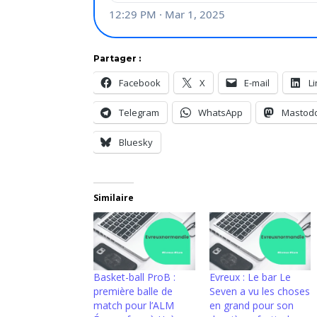
Partager :
Facebook
X
E-mail
L
Telegram
WhatsApp
Mastod
Bluesky
Similaire
Basket-ball ProB :
Evreux : Le bar Le
première balle de
Seven a vu les choses
match pour l’ALM
en grand pour son