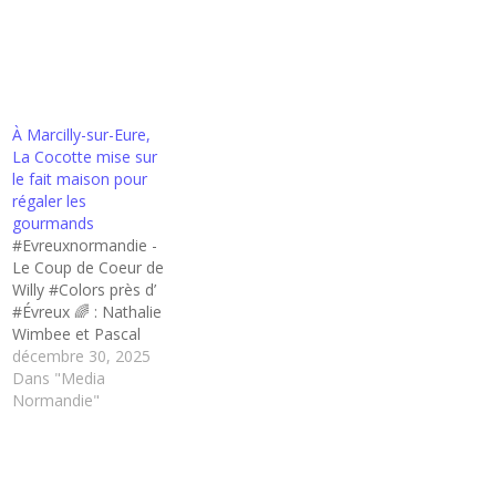
À Marcilly-sur-Eure,
La Cocotte mise sur
le fait maison pour
régaler les
gourmands
#Evreuxnormandie -
Le Coup de Coeur de
Willy #Colors près d’
#Évreux 🌈 : Nathalie
Wimbee et Pascal
Roulot ont ouvert La
décembre 30, 2025
Cocotte à Marcilly-
Dans "Media
sur-Eure, un
Normandie"
restaurant
traditionnel où le fait
maison et les... 🌀
#Eure