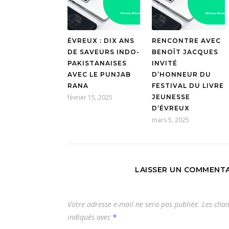
ÉVREUX : DIX ANS
RENCONTRE AVEC
DE SAVEURS INDO-
BENOÎT JACQUES
PAKISTANAISES
INVITÉ
AVEC LE PUNJAB
D’HONNEUR DU
RANA
FESTIVAL DU LIVRE
février 15, 2025
JEUNESSE
D’ÉVREUX
mars 5, 2025
LAISSER UN COMMENTA
Votre adresse e-mail ne sera pas publiée.
Les cham
indiqués avec
*