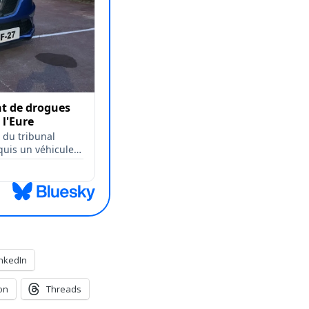
inkedIn
on
Threads