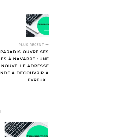
#EvreuxAutrement
#Evreux
#MarcillySurEure
#restaurant 🌀
actu.fr/normandie/ma...
[image or embed]—
Media Normandie
PLUS RÉCENT
(@medianormandie.bsky.social)
 PARADIS OUVRE SES
30 décembre 2025…
ES À NAVARRE : UNE
NOUVELLE ADRESSE
NDE À DÉCOUVRIR À
EVREUX !
I