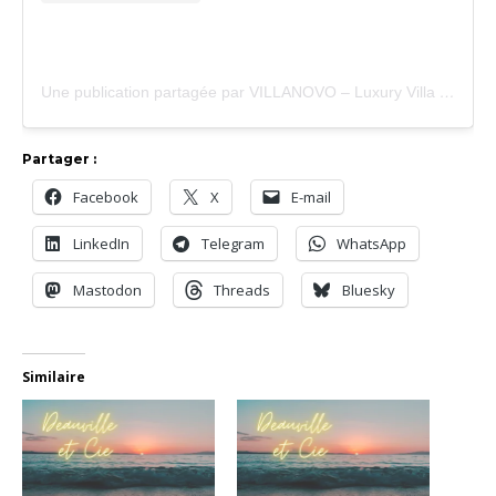
Une publication partagée par VILLANOVO – Luxury Villa Rentals (@villanovofficial)
Partager :
Facebook
X
E-mail
LinkedIn
Telegram
WhatsApp
Mastodon
Threads
Bluesky
Similaire