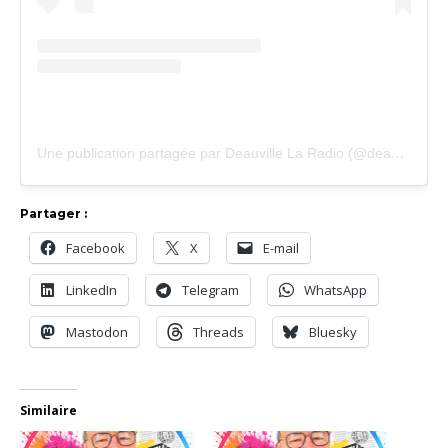
Une publication partagée par Deauville La Radio (@deauville_la_radio)
Partager :
Facebook
X
E-mail
LinkedIn
Telegram
WhatsApp
Mastodon
Threads
Bluesky
Similaire