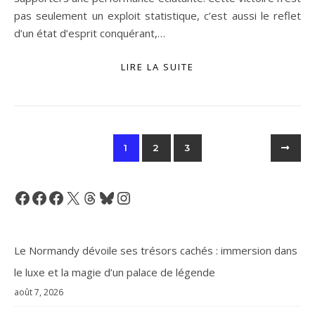
pas seulement un exploit statistique, c’est aussi le reflet
d’un état d’esprit conquérant,…
LIRE LA SUITE
1
2
3
Facebook
Facebook
Facebook
X
Threads
Bluesky
Instagram
Le Normandy dévoile ses trésors cachés : immersion dans
le luxe et la magie d’un palace de légende
août 7, 2026