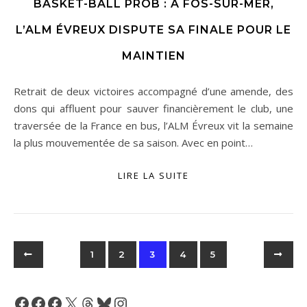
BASKET-BALL PROB : À FOS-SUR-MER,
L’ALM ÉVREUX DISPUTE SA FINALE POUR LE
MAINTIEN
Retrait de deux victoires accompagné d’une amende, des
dons qui affluent pour sauver financièrement le club, une
traversée de la France en bus, l’ALM Évreux vit la semaine
la plus mouvementée de sa saison. Avec en point…
LIRE LA SUITE
1
2
3
4
5
Facebook
Facebook
Facebook
X
Threads
Bluesky
Instagram