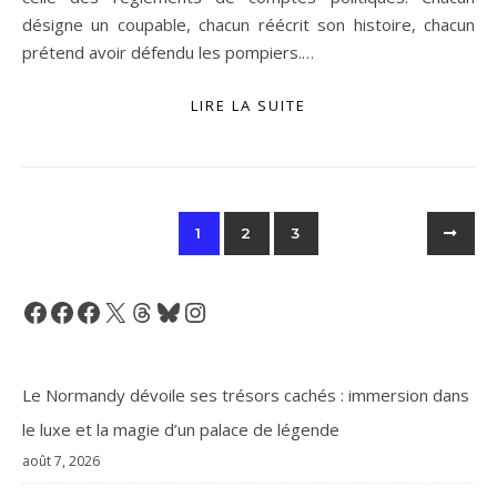
désigne un coupable, chacun réécrit son histoire, chacun
prétend avoir défendu les pompiers.…
LIRE LA SUITE
1
2
3
Facebook
Facebook
Facebook
X
Threads
Bluesky
Instagram
Le Normandy dévoile ses trésors cachés : immersion dans
le luxe et la magie d’un palace de légende
août 7, 2026