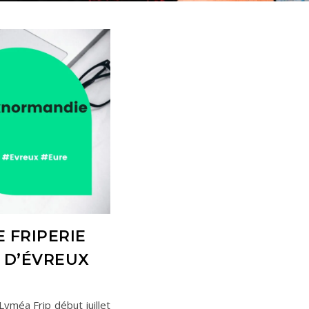
 FRIPERIE
E D’ÉVREUX
Lyméa Frip début juillet