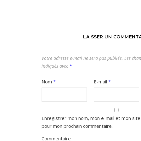
LAISSER UN COMMENTA
Votre adresse e-mail ne sera pas publiée.
Les cham
indiqués avec
*
Nom
*
E-mail
*
Enregistrer mon nom, mon e-mail et mon site 
pour mon prochain commentaire.
Commentaire