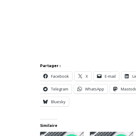
Partager :
Facebook
X
E-mail
L
Telegram
WhatsApp
Mastod
Bluesky
Similaire