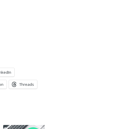
inkedIn
on
Threads