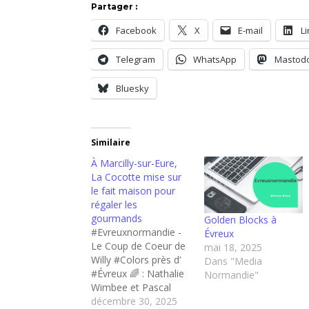
Partager :
Facebook
X
E-mail
L
Telegram
WhatsApp
Mastod
Bluesky
Similaire
À Marcilly-sur-Eure,
La Cocotte mise sur
le fait maison pour
régaler les
gourmands
Golden Blocks à
#Evreuxnormandie -
Évreux
Le Coup de Coeur de
mai 18, 2025
Willy #Colors près d’
Dans "Media
#Évreux 🌈 : Nathalie
Normandie"
Wimbee et Pascal
Roulot ont ouvert La
décembre 30, 2025