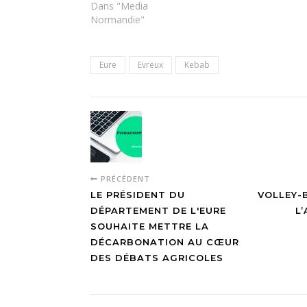
Cocotte à Marcilly-
Dans "Media
sur-Eure, un
Normandie"
restaurant
traditionnel où le fait
maison et les... 🌀
Eure
Evreux
Kebab
#Eure
#EvreuxAutrement
#Evreux
#MarcillySurEure
#restaurant 🌀
actu.fr/normandie/ma...
[image or embed]—
Media Normandie
PRÉCÉDENT
(@medianormandie.bsky.social)
LE PRÉSIDENT DU
VOLLEY-B
30 décembre 2025…
DÉPARTEMENT DE L'EURE
L
SOUHAITE METTRE LA
DÉCARBONATION AU CŒUR
DES DÉBATS AGRICOLES