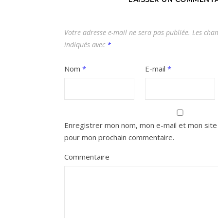
Votre adresse e-mail ne sera pas publiée.
Les cham
indiqués avec
*
Nom
*
E-mail
*
Enregistrer mon nom, mon e-mail et mon site 
pour mon prochain commentaire.
Commentaire