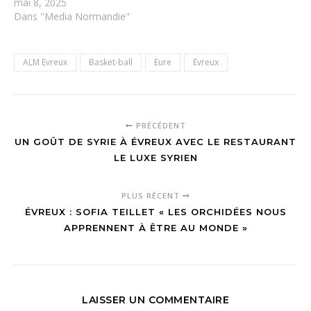
mai 8, 2025
Dans "Media Normandie"
ALM Evreux
Basket-ball
Eure
Evreux
PRÉCÉDENT
UN GOÛT DE SYRIE À ÉVREUX AVEC LE RESTAURANT
LE LUXE SYRIEN
PLUS RÉCENT
ÉVREUX : SOFIA TEILLET « LES ORCHIDÉES NOUS
APPRENNENT À ÊTRE AU MONDE »
LAISSER UN COMMENTAIRE