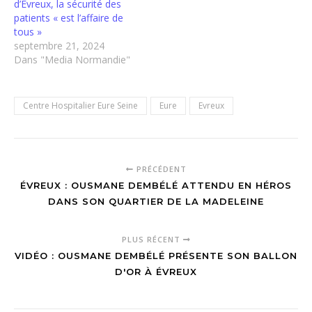
d’Évreux, la sécurité des
patients « est l’affaire de
tous »
septembre 21, 2024
Dans "Media Normandie"
Centre Hospitalier Eure Seine
Eure
Evreux
PRÉCÉDENT
ÉVREUX : OUSMANE DEMBÉLÉ ATTENDU EN HÉROS
DANS SON QUARTIER DE LA MADELEINE
PLUS RÉCENT
VIDÉO : OUSMANE DEMBÉLÉ PRÉSENTE SON BALLON
D'OR À ÉVREUX