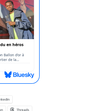
inkedIn
on
Threads