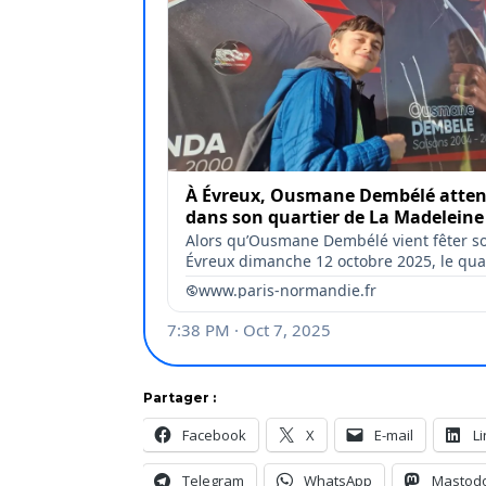
Partager :
Facebook
X
E-mail
L
Telegram
WhatsApp
Mastod