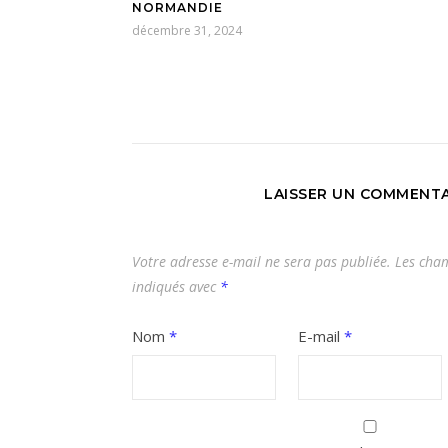
NORMANDIE
décembre 31, 2024
LAISSER UN COMMENTA
Votre adresse e-mail ne sera pas publiée.
Les cham
indiqués avec
*
Nom
*
E-mail
*