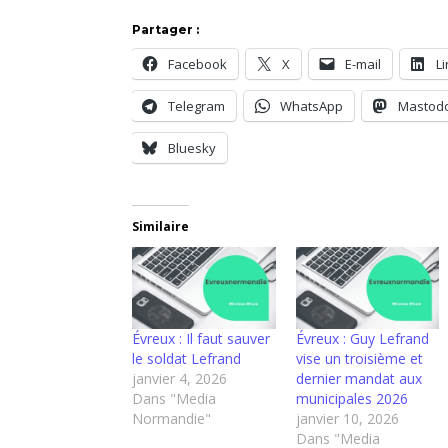
Partager :
Facebook
X
E-mail
L
Telegram
WhatsApp
Mastod
Bluesky
Similaire
Évreux : Il faut sauver
Évreux : Guy Lefrand
le soldat Lefrand
vise un troisième et
janvier 4, 2026
dernier mandat aux
Dans "Media
municipales 2026
Normandie"
janvier 10, 2026
Dans "Media