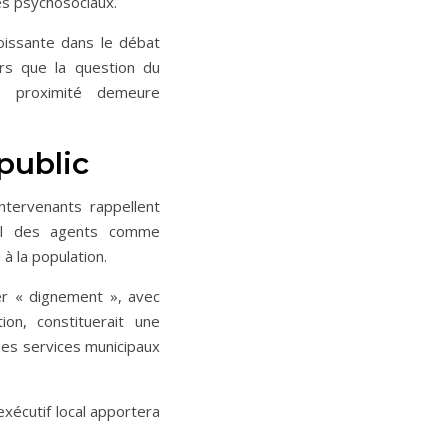
ues psychosociaux.
roissante dans le débat
ors que la question du
e proximité demeure
public
intervenants rappellent
vail des agents comme
 à la population.
er « dignement », avec
on, constituerait une
des services municipaux
xécutif local apportera