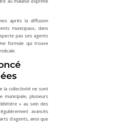
re au malaise exprimé
es après la diffusion
gents municipaux, dans
 respecte pas ses agents
Une formule qui trouve
ndicale.
noncé
nées
 la collectivité ne sont
 municipale, plusieurs
délétère » au sein des
régulièrement avancés
rts d’agents, ainsi que