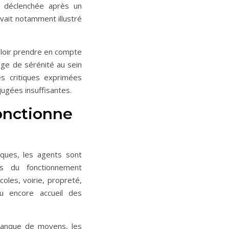
, déclenchée après un
vait notamment illustré
uloir prendre en compte
tage de sérénité au sein
les critiques exprimées
jugées insuffisantes.
fonctionne
iques, les agents sont
s du fonctionnement
coles, voirie, propreté,
 ou encore accueil des
manque de moyens, les