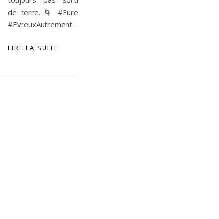
toujours pas sorti
de terre. 🌀 #Eure
#EvreuxAutrement…
LIRE LA SUITE