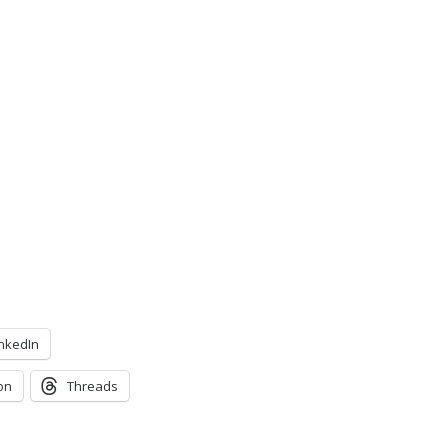
inkedIn
on
Threads