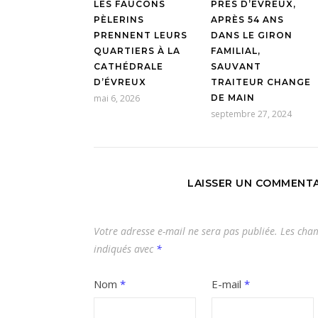
LES FAUCONS
PRÈS D’ÉVREUX,
PÈLERINS
APRÈS 54 ANS
PRENNENT LEURS
DANS LE GIRON
QUARTIERS À LA
FAMILIAL,
CATHÉDRALE
SAUVANT
D’ÉVREUX
TRAITEUR CHANGE
mai 6, 2026
DE MAIN
septembre 27, 2024
LAISSER UN COMMENTA
Votre adresse e-mail ne sera pas publiée.
Les cham
indiqués avec
*
Nom
*
E-mail
*