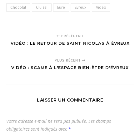
Chocolat
Cluizel
Eure
Evreux
Vidéo
PRÉCÉDENT
VIDÉO : LE RETOUR DE SAINT NICOLAS À ÉVREUX
PLUS RÉCENT
VIDÉO : SCAME À L'ESPACE BIEN-ÊTRE D'ÉVREUX
LAISSER UN COMMENTAIRE
Votre adresse e-mail ne sera pas publiée.
Les champs
obligatoires sont indiqués avec
*