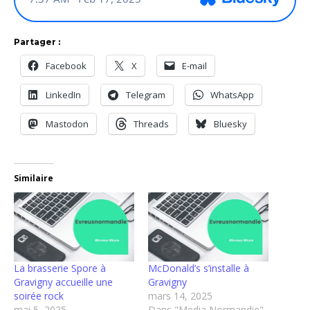
Partager :
Facebook
X
E-mail
LinkedIn
Telegram
WhatsApp
Mastodon
Threads
Bluesky
Similaire
La brasserie Spore à
McDonald’s s’installe à
Gravigny accueille une
Gravigny
soirée rock
mars 14, 2025
mai 5, 2025
Dans "Media Normandie"