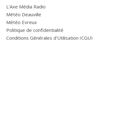
L’Axe Média Radio
Météo Deauville
Météo Evreux
Politique de confidentialité
Conditions Générales d'Utilisation (CGU)
Media Normandie © 2026. Tous droits réservés |
Thème Bard par
WP Royal
.
HAUT DE PAGE