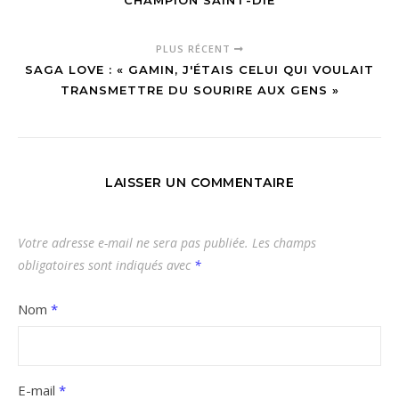
CHAMPION SAINT-DIÉ
PLUS RÉCENT
SAGA LOVE : « GAMIN, J'ÉTAIS CELUI QUI VOULAIT
TRANSMETTRE DU SOURIRE AUX GENS »
LAISSER UN COMMENTAIRE
Votre adresse e-mail ne sera pas publiée.
Les champs
obligatoires sont indiqués avec
*
Nom
*
E-mail
*