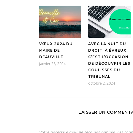
VŒUX 2024 DU
AVEC LA NUIT DU
MAIRE DE
DROIT, À ÉVREUX,
DEAUVILLE
C’EST L’OCCASION
janvier 28, 2024
DE DÉCOUVRIR LES
COULISSES DU
TRIBUNAL
octobre 2, 2024
LAISSER UN COMMENTA
Votre adresse e-mail ne sera pas publiée.
Les cham