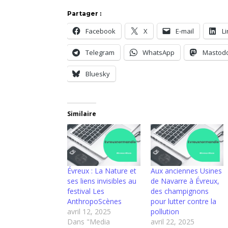
Partager :
Facebook
X
E-mail
L
Telegram
WhatsApp
Mastod
Bluesky
Similaire
Évreux : La Nature et
Aux anciennes Usines
ses liens invisibles au
de Navarre à Évreux,
festival Les
des champignons
AnthropoScènes
pour lutter contre la
avril 12, 2025
pollution
Dans "Media
avril 22, 2025