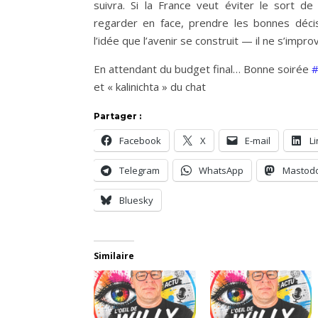
suivra. Si la France veut éviter le sort de
regarder en face, prendre les bonnes déci
l’idée que l’avenir se construit — il ne s’impro
En attendant du budget final… Bonne soirée
#
et « kalinichta » du chat
Partager :
Facebook
X
E-mail
L
Telegram
WhatsApp
Mastod
Bluesky
Similaire