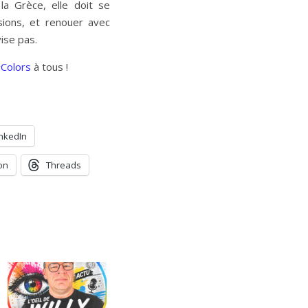
 la Grèce, elle doit se
sions, et renouer avec
vise pas.
Colors
à tous !
inkedIn
on
Threads