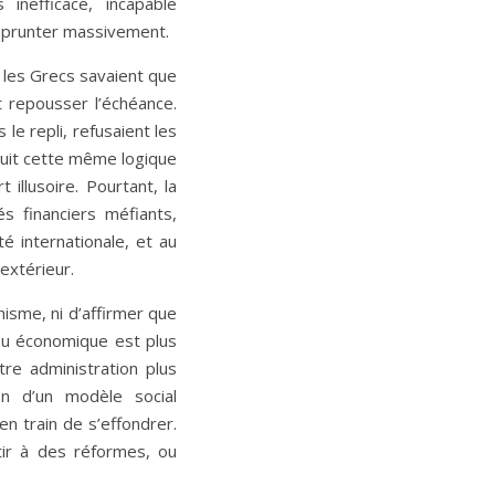
 inefficace, incapable
mprunter massivement.
 les Grecs savaient que
nt repousser l’échéance.
le repli, refusaient les
suit cette même logique
illusoire. Pourtant, la
s financiers méfiants,
té internationale, et au
extérieur.
hisme, ni d’affirmer que
ssu économique est plus
otre administration plus
sion d’un modèle social
en train de s’effondrer.
tir à des réformes, ou