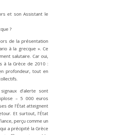
ors et son Assistant le
cque ?
lors de la présentation
ario à la grecque ». Ce
ent salutaire. Car oui,
s à la Grèce de 2010 :
en profondeur, tout en
llectifs.
ignaux d’alerte sont
explose – 5 000 euros
s de l’État atteignent
our. Et surtout, l’État
nfiance, perçu comme un
qui a précipité la Grèce