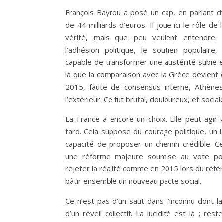
François Bayrou a posé un cap, en parlant 
de 44 milliards d’euros. Il joue ici le rôle de l
vérité, mais que peu veulent entendre. 
l’adhésion politique, le soutien populaire, 
capable de transformer une austérité subie en
là que la comparaison avec la Grèce devient c
2015, faute de consensus interne, Athènes
l’extérieur. Ce fut brutal, douloureux, et socia
La France a encore un choix. Elle peut agir a
tard. Cela suppose du courage politique, un l
capacité de proposer un chemin crédible. Ce
une réforme majeure soumise au vote pop
rejeter la réalité comme en 2015 lors du réf
bâtir ensemble un nouveau pacte social.
Ce n’est pas d’un saut dans l’inconnu dont l
d’un réveil collectif. La lucidité est là ; res