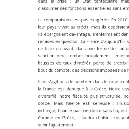
dans la crise : un État tentaculaire mais
d’assumer ses fonctions essentielles sans e
La comparaison n’est pas exagérée. En 2010,
leur pays vivait au crédit, mais ils espéraie
Ils épargnaient davantage, s’enfermaient dans 
remises en question. La France d’aujourd’hui 
de fuite en avant, dans une forme de confort 
sanction peut tomber brutalement : marché
hausses de taux d’intérêt, perte de crédibili
bout du compte, des décisions imposées de l’
Il ne s’agit pas de sombrer dans le catastrop
la France est identique à la Grèce. Notre ti
diversifié, notre fiscalité plus structurée, n
solide. Mais l’alerte est sérieuse : l’illu
inchangé, financé par une dette sans fin, est 
Comme en Grèce, il faudra choisir : consen
subir l’ajustement.