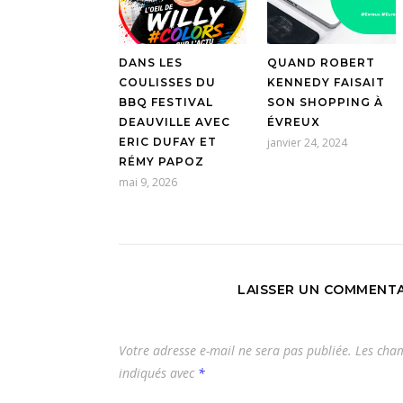
DANS LES
QUAND ROBERT
COULISSES DU
KENNEDY FAISAIT
BBQ FESTIVAL
SON SHOPPING À
DEAUVILLE AVEC
ÉVREUX
ERIC DUFAY ET
janvier 24, 2024
RÉMY PAPOZ
mai 9, 2026
LAISSER UN COMMENTA
Votre adresse e-mail ne sera pas publiée.
Les cham
indiqués avec
*