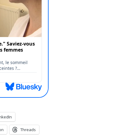
inkedIn
on
Threads