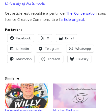
University of Portsmouth
Cet article est republié à partir de
The Conversation
sous
licence Creative Commons. Lire l’
article original
.
Partager :
Facebook
X
E-mail
LinkedIn
Telegram
WhatsApp
Mastodon
Threads
Bluesky
Similaire
Le grand mensonge du
Nicolas Sarkozy