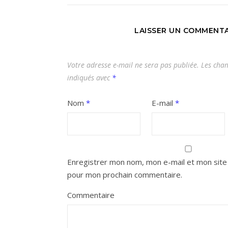
LAISSER UN COMMENTA
Votre adresse e-mail ne sera pas publiée.
Les cham
indiqués avec
*
Nom
*
E-mail
*
Enregistrer mon nom, mon e-mail et mon site 
pour mon prochain commentaire.
Commentaire