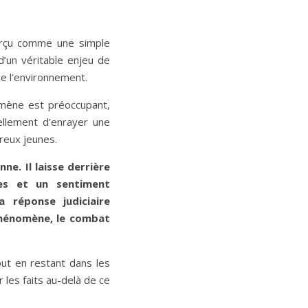
erçu comme une simple
’un véritable enjeu de
de l’environnement.
omène est préoccupant,
ellement d’enrayer une
eux jeunes.
nne. Il laisse derrière
ées et un sentiment
a réponse judiciaire
phénomène, le combat
out en restant dans les
 les faits au-delà de ce