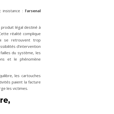
c insistance :
l’arsenal
produit légal destiné à
Cette réalité complique
qui se retrouvent trop
sibilités d’intervention
failles du système, les
ions et le phénomène
uilibre, les cartouches
tivités paient la facture
ge les victimes.
re,