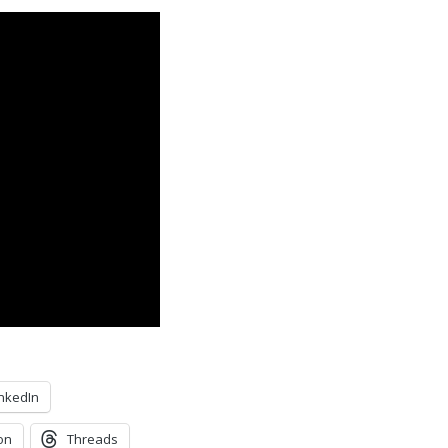
inkedIn
on
Threads