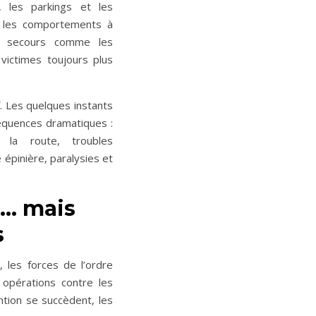
 les parkings et les
, les comportements à
de secours comme les
victimes toujours plus
if. Les quelques instants
équences dramatiques :
 la route, troubles
 épinière, paralysies et
is… mais
s
 les forces de l’ordre
s opérations contre les
tion se succèdent, les