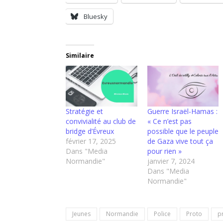
Bluesky
Similaire
Stratégie et
Guerre Israël-Hamas :
convivialité au club de
« Ce n’est pas
bridge d’Évreux
possible que le peuple
février 17, 2025
de Gaza vive tout ça
Dans "Media
pour rien »
Normandie"
janvier 7, 2024
Dans "Media
Normandie"
Jeunes
Normandie
Police
Proto
p