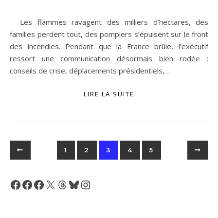
Les flammes ravagent des milliers d’hectares, des
familles perdent tout, des pompiers s’épuisent sur le front
des incendies. Pendant que la France brûle, l’exécutif
ressort une communication désormais bien rodée :
conseils de crise, déplacements présidentiels,…
LIRE LA SUITE
1
2
3
4
5
Facebook
Facebook
Facebook
X
Threads
Bluesky
Instagram