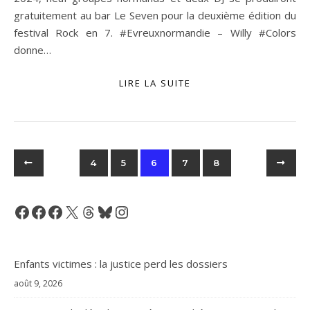
gratuitement au bar Le Seven pour la deuxième édition du
festival Rock en 7. #Evreuxnormandie – Willy #Colors
donne…
LIRE LA SUITE
4
5
6
7
8
Facebook
Facebook
Facebook
X
Threads
Bluesky
Instagram
Enfants victimes : la justice perd les dossiers
août 9, 2026